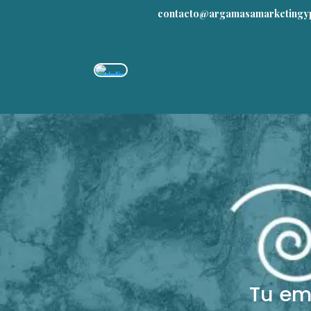
contacto@argamasamarketingyp
Tu em