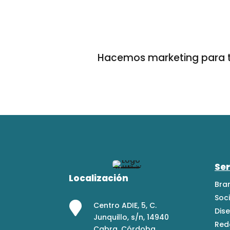
Hacemos marketing para to
Ser
Localización
Bra
Soc

Centro ADIE, 5, C.
Dis
Junquillo, s/n, 14940
Red
Cabra, Córdoba